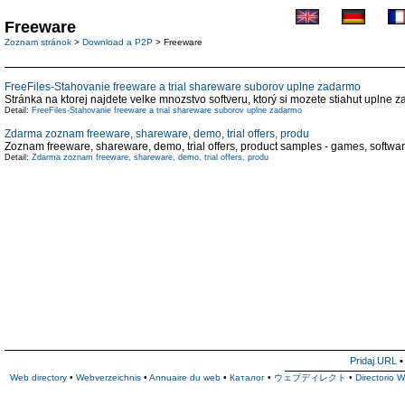
Freeware
Zoznam stránok
>
Download a P2P
> Freeware
FreeFiles-Stahovanie freeware a trial shareware suborov uplne zadarmo
Stránka na ktorej najdete velke mnozstvo softveru, ktorý si mozete stiahut uplne
Detail:
FreeFiles-Stahovanie freeware a trial shareware suborov uplne zadarmo
Zdarma zoznam freeware, shareware, demo, trial offers, produ
Zoznam freeware, shareware, demo, trial offers, product samples - games, software
Detail:
Zdarma zoznam freeware, shareware, demo, trial offers, produ
Pridaj URL
Web directory
•
Webverzeichnis
•
Annuaire du web
•
Каталог
•
ウェブディレクト
•
Directorio 