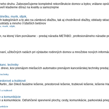
eho druhu. Zabezpečujeme kompletné rekonštrukcie domov a bytov, vrátane opráv
oveň kladieme dôraz na kvalitu a samozrejme
iešku, murik, stlpik,
ých kategóriách a to ako na zámkovú dlažbu, tak aj chodníkové dlažby, obklady skl
balustrády a mnoho ďalších betónov
, murik, stlpik,
 na ktorej Vám ponúkame: - predaj náradia METABO , profesionálneho náradie pr
bývaní, užitočných radách pri výstavbe rodinných domov a množstve nových inform
kanc. techniky
a, drevo, kov prenájom miešacích automatov prenájom kancelárskej techniky predaj 
 techniky
iestorové a trubkové
rtin, Ján Dikoš fasádne lešenie, priestorové lešenie, trubkové lešenie, lešenie 
é a trubkové
y a komunikácie
a komunikácie. Odľahčené spevnené plochy, cesty, komunikácie, parkoviská priepu
unikácie