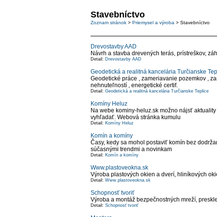
Stavebníctvo
Zoznam stránok
>
Priemysel a výroba
> Stavebníctvo
Drevostavby AAD
Návrh a stavba drevených terás, prístreškov, z
Detail:
Drevostavby AAD
Geodetická a realitná kancelária Turčianske Tep
Geodetické práce , zameriavanie pozemkov , zam
nehnuteľností , energetické certif.
Detail:
Geodetická a realitná kancelária Turčianske Teplice
Komíny Heluz
Na webe kominy-heluz.sk možno nájsť aktuality 
vyhľadať. Webová stránka kumulu
Detail:
Komíny Heluz
Komín a komíny
Časy, kedy sa mohol postaviť komín bez dodržan
súčasnými trendmi a novinkam
Detail:
Komín a komíny
Www.plastoveokna.sk
Výroba plastových okien a dverí, hliníkových oki
Detail:
Www.plastoveokna.sk
Schopnosť tvoriť
Výroba a montáž bezpečnostných mreží, presklený
Detail:
Schopnosť tvoriť