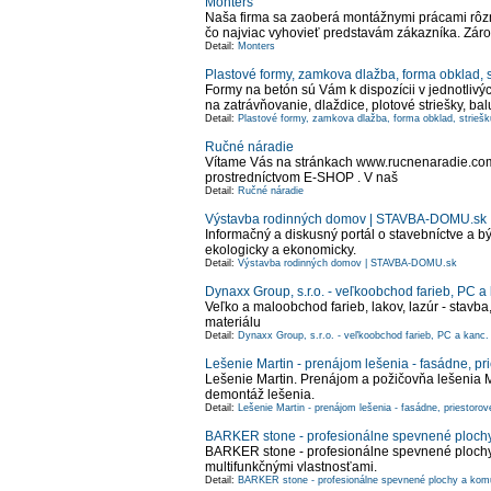
Monters
Naša firma sa zaoberá montážnymi prácami rôzn
čo najviac vyhovieť predstavám zákazníka. Zár
Detail:
Monters
Plastové formy, zamkova dlažba, forma obklad, str
Formy na betón sú Vám k dispozícii v jednotliv
na zatrávňovanie, dlaždice, plotové striešky, 
Detail:
Plastové formy, zamkova dlažba, forma obklad, striešku
Ručné náradie
Vítame Vás na stránkach www.rucnenaradie.com,
prostredníctvom E-SHOP . V naš
Detail:
Ručné náradie
Výstavba rodinných domov | STAVBA-DOMU.sk
Informačný a diskusný portál o stavebníctve a 
ekologicky a ekonomicky.
Detail:
Výstavba rodinných domov | STAVBA-DOMU.sk
Dynaxx Group, s.r.o. - veľkoobchod farieb, PC a 
Veľko a maloobchod farieb, lakov, lazúr - stavb
materiálu
Detail:
Dynaxx Group, s.r.o. - veľkoobchod farieb, PC a kanc.
Lešenie Martin - prenájom lešenia - fasádne, pr
Lešenie Martin. Prenájom a požičovňa lešenia Ma
demontáž lešenia.
Detail:
Lešenie Martin - prenájom lešenia - fasádne, priestorov
BARKER stone - profesionálne spevnené ploch
BARKER stone - profesionálne spevnené plochy 
multifunkčnými vlastnosťami.
Detail:
BARKER stone - profesionálne spevnené plochy a kom