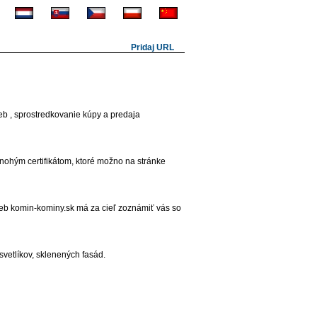
Pridaj URL
eb , sprostredkovanie kúpy a predaja
nohým certifikátom, ktoré možno na stránke
Web komin-kominy.sk má za cieľ zoznámiť vás so
svetlíkov, sklenených fasád.