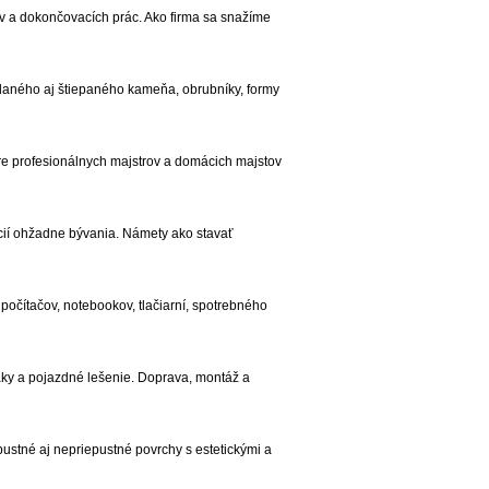
 a dokončovacích prác. Ako firma sa snažíme
adaného aj štiepaného kameňa, obrubníky, formy
e profesionálnych majstrov a domácich majstov
ácií ohžadne bývania. Námety ako stavať
počítačov, notebookov, tlačiarní, spotrebného
Haky a pojazdné lešenie. Doprava, montáž a
stné aj nepriepustné povrchy s estetickými a