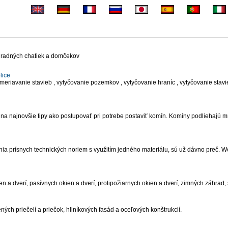
áhradných chatiek a domčekov
lice
eriavanie stavieb , vytyčovanie pozemkov , vytyčovanie hraníc , vytyčovanie stavi
na najnovšie tipy ako postupovať pri potrebe postaviť komín. Komíny podliehajú m
ia prísnych technických noriem s využitím jedného materiálu, sú už dávno preč. 
en a dverí, pasívnych okien a dverí, protipožiarnych okien a dverí, zimných záhrad, 
ch priečelí a priečok, hliníkových fasád a oceľových konštrukcií.