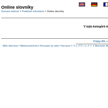
Online slovníky
Zoznam stránok
>
Praktické informácie
> Online slovníky
V tejto ketegórii 
Pridaj URL
Web directory
•
Webverzeichnis
•
Annuaire du web
•
Каталог
•
ウェブディレクト
•
Directorio 