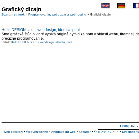
Grafický dizajn
Zoznam stránok
>
Programovanie, webdizajn a webhosting
> Grafický dizajn
Hello DESIGN s.r.o. - webdesign, identita, print.
Sme grafické štúdio ktoré vyniká originálnym dizajnom v oblasti webu, firemnej iden
precízne programovanie.
Detail:
Hello DESIGN s.r.o. - webdesign, identita, print.
Pridaj URL
Web directory
•
Webverzeichnis
•
Annuaire du web
•
Каталог
•
ウェブディレクト
•
Directorio 