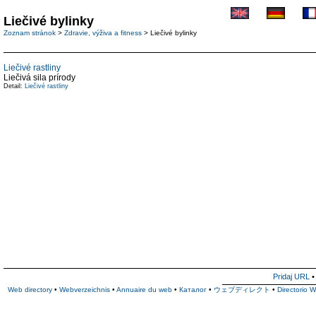
Liečivé bylinky
Zoznam stránok
>
Zdravie, výživa a fitness
> Liečivé bylinky
Liečivé rastliny
Liečivá sila prírody
Detail:
Liečivé rastliny
Pridaj URL
Web directory
•
Webverzeichnis
•
Annuaire du web
•
Каталог
•
ウェブディレクト
•
Directorio 