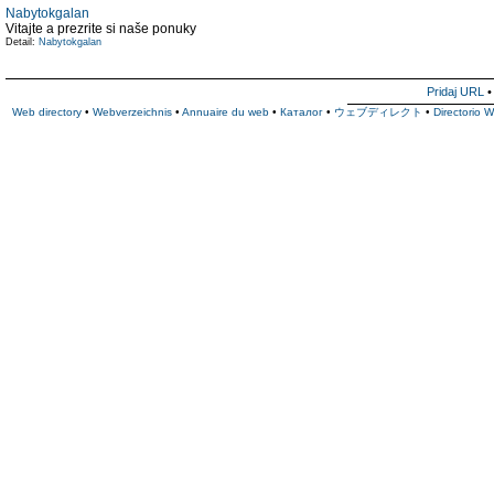
Nabytokgalan
Vitajte a prezrite si naše ponuky
Detail:
Nabytokgalan
Pridaj URL
Web directory
•
Webverzeichnis
•
Annuaire du web
•
Каталог
•
ウェブディレクト
•
Directorio 