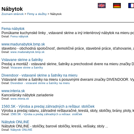
Nábytok
Zoznam stránok
>
Firmy a služby
> Nábytok
Fema nábytok
Ponúkame kuchynské linky , vstavané skrine a iný interiérový nábytok na mieru p
Detail:
Fema nábytok
www.madunabytok.bmp.sk
stavebno - obchodná spoločnosť, demoličné práce, stavebné práce, sťahovanie,
Detail:
www.madunabytok.bmp.sk
Vstavane skrine a šatníky
Predaj a montáž - vstavané skrine, šatníky a prechodové dvere na mieru značky
Detail:
Vstavane skrine a šatníky
Divendoor - vstavané skrine a šatníky na mieru
Vstavané skrine a šatníky na mieru s posuvnými dverami značky DIVENDOOR. Využ
Detail:
Divendoor - vstavané skrine a šatníky na mieru
www.interia.sk
Kancelársky nábytok zariadenie
Detail:
www.interia.sk
1560.SK - Výroba a predaj záhradných a reštaur. stoličiek
Výroba a predaj ratanu, záhradné reštauračné, kreslá, stoly, stoličky, brány, ploty, 
Detail:
1560.SK - Výroba a predaj záhradných a reštaur. stoličiek
Nábytok ONLINE
Nábytok ONLINE - stoličky, barové stoličky, kreslá, vešiaky, stoly ...
Detail:
Nábytok ONLINE