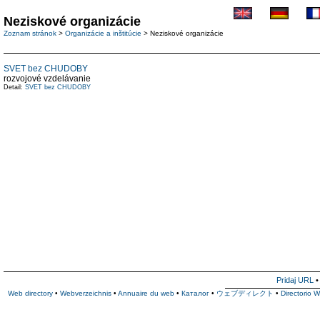
Neziskové organizácie
Zoznam stránok
>
Organizácie a inštitúcie
> Neziskové organizácie
SVET bez CHUDOBY
rozvojové vzdelávanie
Detail:
SVET bez CHUDOBY
Pridaj URL
Web directory
•
Webverzeichnis
•
Annuaire du web
•
Каталог
•
ウェブディレクト
•
Directorio 