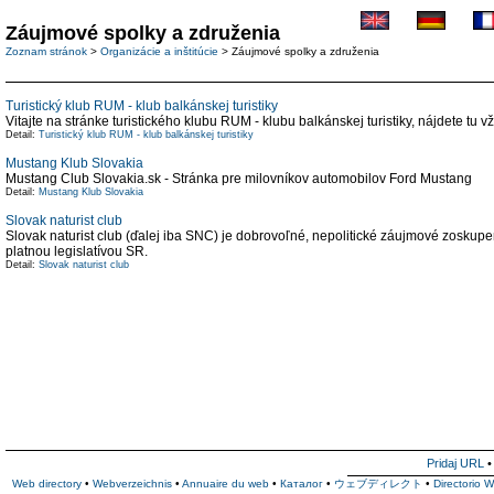
Záujmové spolky a združenia
Zoznam stránok
>
Organizácie a inštitúcie
> Záujmové spolky a združenia
Turistický klub RUM - klub balkánskej turistiky
Vitajte na stránke turistického klubu RUM - klubu balkánskej turistiky, nájdete tu 
Detail:
Turistický klub RUM - klub balkánskej turistiky
Mustang Klub Slovakia
Mustang Club Slovakia.sk - Stránka pre milovníkov automobilov Ford Mustang
Detail:
Mustang Klub Slovakia
Slovak naturist club
Slovak naturist club (ďalej iba SNC) je dobrovoľné, nepolitické záujmové zoskupen
platnou legislatívou SR.
Detail:
Slovak naturist club
Pridaj URL
Web directory
•
Webverzeichnis
•
Annuaire du web
•
Каталог
•
ウェブディレクト
•
Directorio 