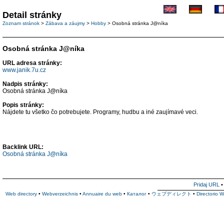
Detail stránky
Zoznam stránok
>
Zábava a záujmy
>
Hobby
> Osobná stránka J@níka
Osobná stránka J@níka
URL adresa stránky:
www.janik.7u.cz
Nadpis stránky:
Osobná stránka J@níka
Popis stránky:
Nájdete tu všetko čo potrebujete. Programy, hudbu a iné zaujímavé veci.
Backlink URL:
Osobná stránka J@níka
Pridaj URL
Web directory
•
Webverzeichnis
•
Annuaire du web
•
Каталог
•
ウェブディレクト
•
Directorio 