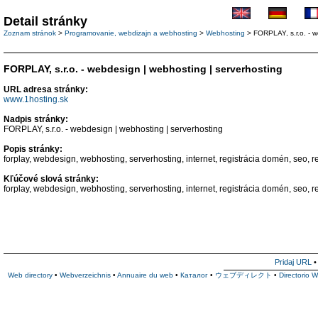
Detail stránky
Zoznam stránok
>
Programovanie, webdizajn a webhosting
>
Webhosting
> FORPLAY, s.r.o. - w
FORPLAY, s.r.o. - webdesign | webhosting | serverhosting
URL adresa stránky:
www.1hosting.sk
Nadpis stránky:
FORPLAY, s.r.o. - webdesign | webhosting | serverhosting
Popis stránky:
forplay, webdesign, webhosting, serverhosting, internet, registrácia domén, seo, 
Kľúčové slová stránky:
forplay, webdesign, webhosting, serverhosting, internet, registrácia domén, seo, 
Pridaj URL
Web directory
•
Webverzeichnis
•
Annuaire du web
•
Каталог
•
ウェブディレクト
•
Directorio 