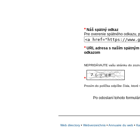
*
Náš spätný odkaz
Pre overenie spätného odkazu, pr
*
URL adresa s naším spätným
odkazom
NEPRIDÁVAJTE vašu stránku do zoznamu
*
Prosím do políčka odpíšte čísla, ktor
Po odoslaní tohoto formulár
Web directory
•
Webverzeichnis
•
Annuaire du web
•
Ка