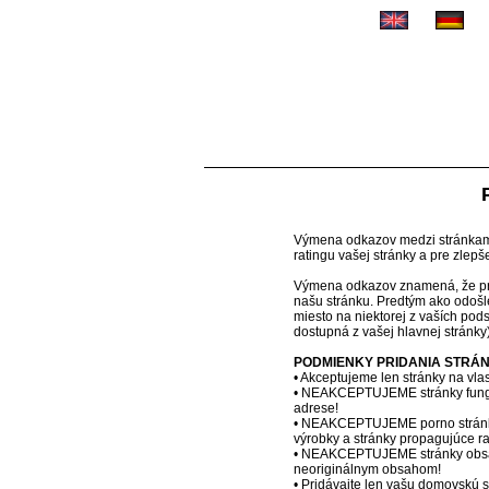
Výmena odkazov medzi stránkami 
ratingu vašej stránky a pre zlepš
Výmena odkazov znamená, že pre 
našu stránku. Predtým ako odošle
miesto na niektorej z vaších pod
dostupná z vašej hlavnej stránky)
PODMIENKY PRIDANIA STRÁN
• Akceptujeme len stránky na 
• NEAKCEPTUJEME stránky fungujúc
adrese!
• NEAKCEPTUJEME porno stránky, 
výrobky a stránky propagujúce r
• NEAKCEPTUJEME stránky obsahu
neoriginálnym obsahom!
• Pridávajte len vašu domovskú s