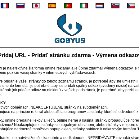
Pridaj URL - Pridať stránku zdarma - Výmena odkazo
je najefektívnejšia forma online reklamy, a je úplne zdarma! Výmena odkazov je 
enie pozície vašej stránky v internetových vyhľadávačoch.
pridanie vašej stránky do tohoto zoznamu stránok, je potrebné aby ste umiestnili
te tento formulár, je potrebné, aby ste pridali spätný odkaz (uvedený nižšie) na va
stránok (ak pridáte odkaz na niektorú z vaších podstránok, je potrebné, aby prekli
.
KY:
vlastných doménach. NEAKCEPTUJEME stránky na subdoménach.
e na princípe referral alebo affiliate programov, a stránky, ktoré sú odvodené z
online predajne liekov a liečív, online herne a kasína, stránky propagujúce / pr
asizmus! Neakceptujeme stránky s nelegálnym obsahom, alebo stránky v rozpore s
júce nadmerné množstvo popup okien, stránky patriace k odkazovým farmám "Li
tránku, do najvýstižnejšej kategórie a podkategórie. NEPRIDÁVAJTE rovnakú stránk