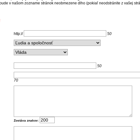
 bude v našom zozname stránok neobmezene dlho (pokiaľ neodstránite z vašej str
!
http://
50
50
70
Zostáva znakov: