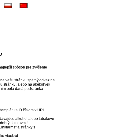
v
najlepší spôsob pre zvýšenie
 na vašu stránku spätný odkaz na
šu stránku, alebo na akékoľvek
kaním bola daná podstránka
 templátu s ID číslom v URL
edávajúce alkohol alebo tabakové
 dobrými mravmi!
nkfarms" a stránky s
u viackrát.