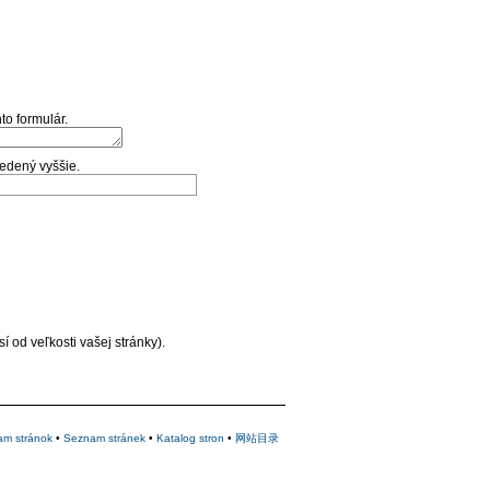
to formulár.
vedený vyššie.
 od veľkosti vašej stránky).
am stránok
•
Seznam stránek
•
Katalog stron
•
网站目录