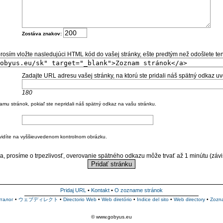
Zostáva znakov:
osím vložte nasledujúci HTML kód do vašej stránky, ešte predtým než odošlete ten
Zadajte URL adresu vašej stránky, na ktorú ste pridali náš spätný odkaz u
180
 stránok, pokiaľ ste nepridali náš spätný odkaz na vašu stránku.
é vidíte na vyššieuvedenom kontrolnom obrázku.
a, prosíme o trpezlivosť, overovanie spätného odkazu môže trvať až 1 minútu (závisí
Pridaj URL
•
Kontakt
•
O zozname stránok
талог
•
ウェブディレクト
•
Directorio Web
•
Web diretório
•
Indice del sito
•
Web directory
•
Zozn
© www.gobyus.eu