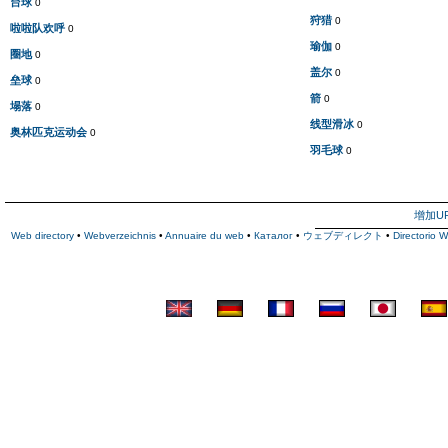
台球
0
狩猎
0
啦啦队欢呼
0
瑜伽
0
圈地
0
盖尔
0
垒球
0
箭
0
塌落
0
线型滑冰
0
奥林匹克运动会
0
羽毛球
0
增加U
Web directory
•
Webverzeichnis
•
Annuaire du web
•
Каталог
•
ウェブディレクト
•
Directorio 