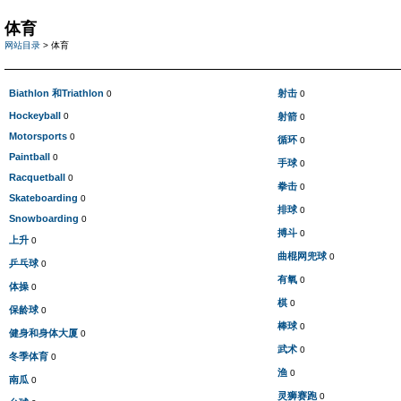
体育
网站目录
> 体育
Biathlon 和Triathlon
射击
0
0
Hockeyball
0
射箭
0
Motorsports
0
循环
0
Paintball
0
手球
0
Racquetball
0
拳击
0
Skateboarding
0
排球
0
Snowboarding
0
搏斗
0
上升
0
曲棍网兜球
0
乒乓球
0
有氧
0
体操
0
棋
0
保龄球
0
棒球
0
健身和身体大厦
0
武术
0
冬季体育
0
渔
0
南瓜
0
灵狮赛跑
0