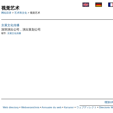
视觉艺术
网站目录
>
艺术和文化
> 视觉艺术
京展文化传播
深圳演出公司，演出策划公司
细节:
京展文化传播
增加U
Web directory
•
Webverzeichnis
•
Annuaire du web
•
Каталог
•
ウェブディレクト
•
Directorio 