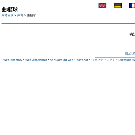
曲棍球
网站目录
>
体育
> 曲棍球
有
增加U
Web directory
•
Webverzeichnis
•
Annuaire du web
•
Каталог
•
ウェブディレクト
•
Directorio 