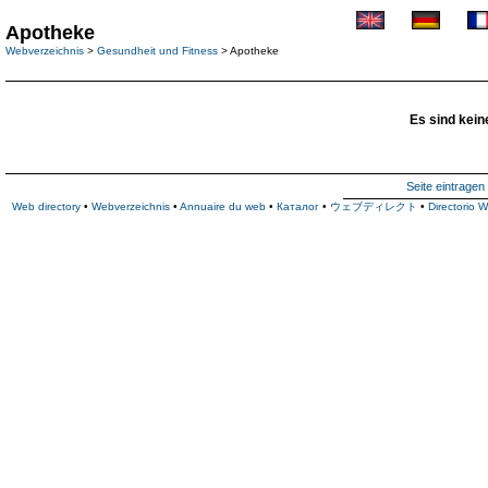
Apotheke
Webverzeichnis
>
Gesundheit und Fitness
> Apotheke
Es sind kein
Seite eintragen
Web directory
•
Webverzeichnis
•
Annuaire du web
•
Каталог
•
ウェブディレクト
•
Directorio 