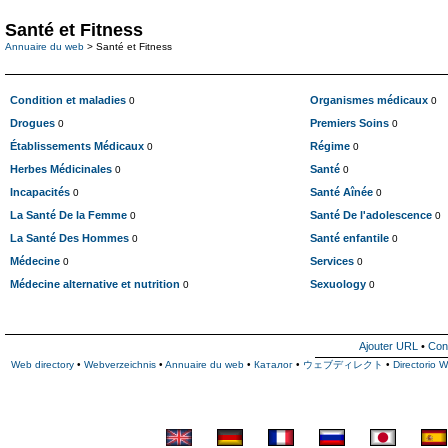
Santé et Fitness
Annuaire du web
> Santé et Fitness
Condition et maladies
Organismes médicaux
0
0
Drogues
Premiers Soins
0
0
Établissements Médicaux
Régime
0
0
Herbes Médicinales
Santé
0
0
Incapacités
Santé Aînée
0
0
La Santé De la Femme
Santé De l'adolescence
0
0
La Santé Des Hommes
Santé enfantile
0
0
Médecine
Services
0
0
Médecine alternative et nutrition
Sexuology
0
0
Ajouter URL
•
Con
Web directory
•
Webverzeichnis
•
Annuaire du web
•
Каталог
•
ウェブディレクト
•
Directorio 