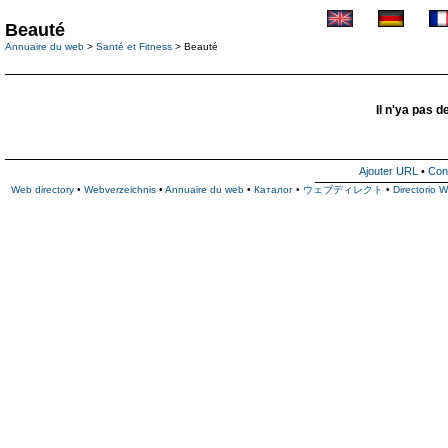
Beauté
Annuaire du web
>
Santé et Fitness
> Beauté
Il n'ya pas d
Ajouter URL
•
Con
Web directory
•
Webverzeichnis
•
Annuaire du web
•
Каталог
•
ウェブディレクト
•
Directorio 