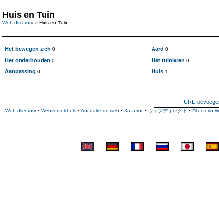
Huis en Tuin
Web directory
> Huis en Tuin
Het bewegen zich
Aard
0
0
Het onderhouden
Het tuinieren
0
0
Aanpassing
Huis
0
1
URL toevoege
Web directory
•
Webverzeichnis
•
Annuaire du web
•
Каталог
•
ウェブディレクト
•
Directorio 