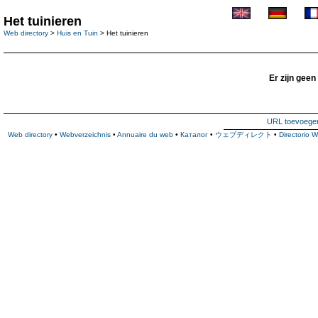
Het tuinieren
Web directory
>
Huis en Tuin
> Het tuinieren
Er zijn geen
URL toevoege
Web directory
•
Webverzeichnis
•
Annuaire du web
•
Каталог
•
ウェブディレクト
•
Directorio 