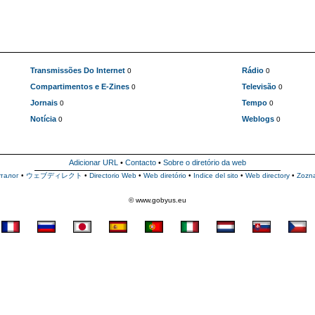
Transmissões Do Internet
Rádio
0
0
Compartimentos e E-Zines
Televisão
0
0
Jornais
Tempo
0
0
Notícia
Weblogs
0
0
Adicionar URL
•
Contacto
•
Sobre o diretório da web
талог
•
ウェブディレクト
•
Directorio Web
•
Web diretório
•
Indice del sito
•
Web directory
•
Zozn
© www.gobyus.eu