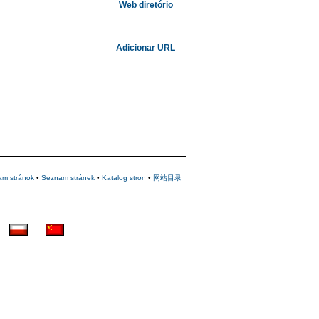
Web diretório
Adicionar URL
am stránok
•
Seznam stránek
•
Katalog stron
•
网站目录