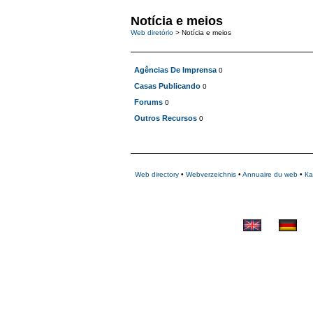
Notícia e meios
Web diretório
> Notícia e meios
Agências De Imprensa
0
Casas Publicando
0
Forums
0
Outros Recursos
0
Web directory
•
Webverzeichnis
•
Annuaire du web
•
Ка