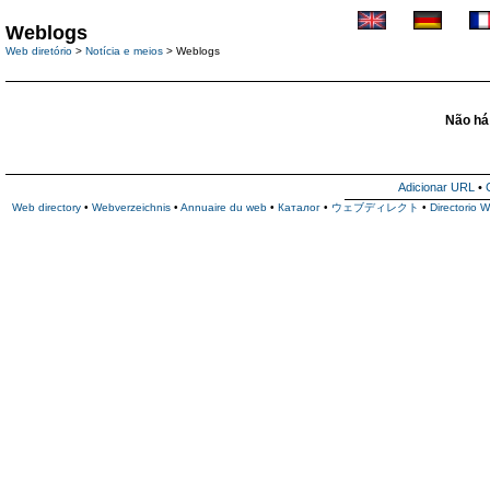
Weblogs
Web diretório
>
Notícia e meios
> Weblogs
Não há 
Adicionar URL
•
Web directory
•
Webverzeichnis
•
Annuaire du web
•
Каталог
•
ウェブディレクト
•
Directorio 