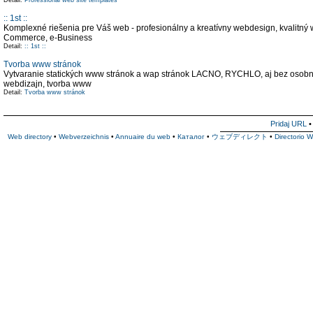
Detail:
Professional web site templates
:: 1st ::
Komplexné riešenia pre Váš web - profesionálny a kreatívny webdesign, kvalitný
Commerce, e-Business
Detail:
:: 1st ::
Tvorba www stránok
Vytvaranie statických www stránok a wap stránok LACNO, RYCHLO, aj bez osobneh
webdizajn, tvorba www
Detail:
Tvorba www stránok
Pridaj URL
Web directory
•
Webverzeichnis
•
Annuaire du web
•
Каталог
•
ウェブディレクト
•
Directorio 