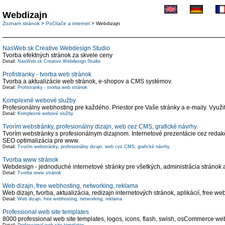
Webdizajn
Zoznam stránok
>
Počítače a internet
> Webdizajn
NasWeb.sk Creative Webdesign Studio
Tvorba efektných stránok za skvele ceny
Detail:
NasWeb.sk Creative Webdesign Studio
Profistranky - tvorba web stránok
Tvorba a aktualizácie web stránok, e-shopov a CMS systémov.
Detail:
Profistranky - tvorba web stránok
Komplexné webové služby
Profesionálny webhosting pre každého. Priestor pre Vaše stránky a e-maily. Využi
Detail:
Komplexné webové služby
Tvorím webstránky, profesionálny dizajn, web cez CMS, grafické návrhy.
Tvorím webstránky s profesionálnym dizajnom. Internetové prezentácie cez redakčn
SEO optimalizácia pre www.
Detail:
Tvorím webstránky, profesionálny dizajn, web cez CMS, grafické návrhy.
Tvorba www stránok
Webdesign - jednoduché internetové stránky pre všetkých, administrácia stránok
Detail:
Tvorba www stránok
Web dizajn, free webhosting, networking, reklama
Web dizajn, tvorba, aktualizácia, redizajn internetových stránok, aplikácií, free 
Detail:
Web dizajn, free webhosting, networking, reklama
Professional web site templates
8000 professional web site templates, logos, icons, flash, swish, osCommerce web